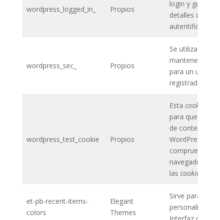
login y guarda l
wordpress_logged_in_
Propios
detalles de
autentificación.
Se utiliza para
mantener la se
wordpress_sec_
Propios
para un usuario
registrado.
Esta
cookie
se u
para que el ges
de contenidos
wordpress_test_cookie
Propios
WordPress
compruebe si el
navegador tien
las
cookies
activ
Sirve para
et-pb-recent-items-
Elegant
personalizar la
colors
Themes
Interfaz de Usua