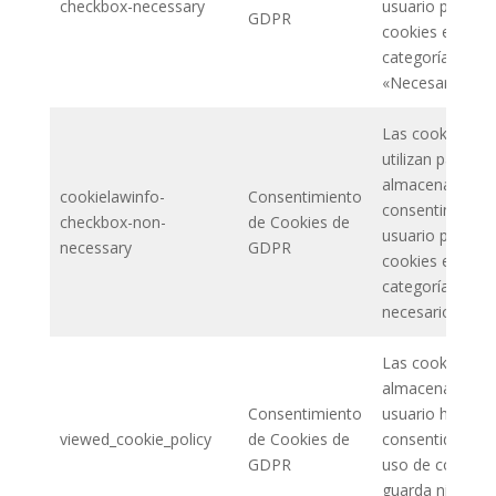
checkbox-necessary
usuario para las
GDPR
cookies en la
categoría
«Necesario».
Las cookies se
utilizan para
almacenar el
cookielawinfo-
Consentimiento
consentimiento
checkbox-non-
de Cookies de
usuario para las
necessary
GDPR
cookies en la
categoría «No
necesario».
Las cookies
almacenan si el
Consentimiento
usuario ha
viewed_cookie_policy
de Cookies de
consentido o no
GDPR
uso de cookies
guarda ningún 