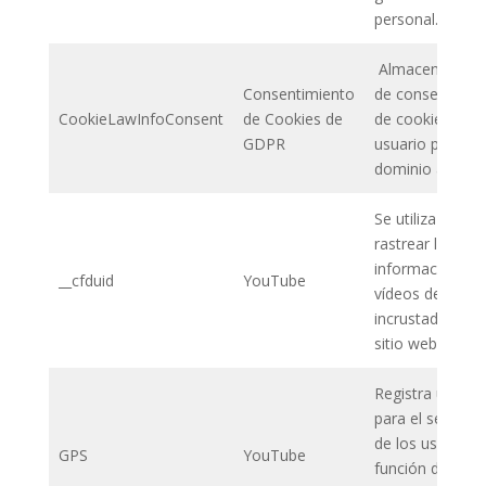
personal.
Almacena el es
Consentimiento
de consentimie
CookieLawInfoConsent
de Cookies de
de cookies del
GDPR
usuario para el
dominio actual
Se utiliza para
rastrear la
información de 
__cfduid
YouTube
vídeos de YouT
incrustados en 
sitio web.
Registra un ID 
para el seguimi
de los usuarios
GPS
YouTube
función de su