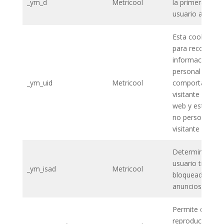
_ym_d
Metricool
la primera visita
usuario a la we
Esta cookie se u
para recoger
información no
personal del
_ym_uid
Metricool
comportamient
visitante en un s
web y estadísti
no personales d
visitante
Determina si el
usuario tiene
_ym_isad
Metricool
bloqueadores d
anuncios activ
Permite que la
reproducción d