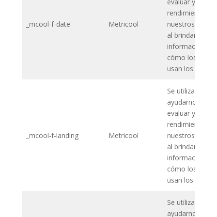
evaluar y mejor
rendimiento de
_mcool-f-date
Metricool
nuestros sitios
al brindarnos
información so
cómo los usuar
usan los sitios 
Se utiliza para
ayudarnos a me
evaluar y mejor
rendimiento de
_mcool-f-landing
Metricool
nuestros sitios
al brindarnos
información so
cómo los usuar
usan los sitios 
Se utiliza para
ayudarnos a me