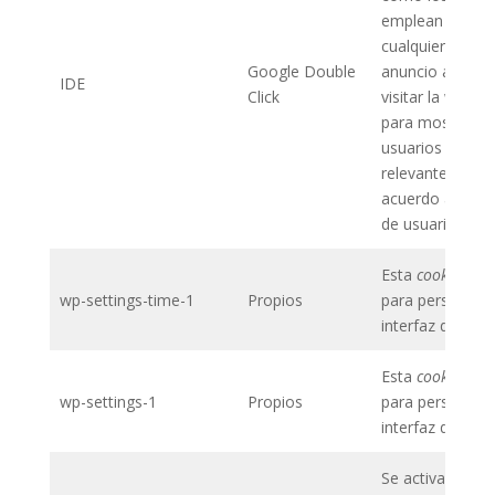
emplean la web
cualquier otro
Google Double
anuncio antes 
IDE
Click
visitar la web. 
para mostrar a 
usuarios anunc
relevantes de
acuerdo a su per
de usuario.
Esta
cookie
se ut
wp-settings-time-1
Propios
para personaliza
interfaz de usua
Esta
cookie
se ut
wp-settings-1
Propios
para personaliza
interfaz de usua
Se activa durant