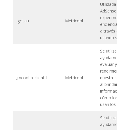
Utilizada por G
AdSense para
experimentar co
_gcl_au
Metricool
eficiencia public
a través de las
usando sus serv
Se utiliza para
ayudarnos a me
evaluar y mejor
rendimiento de
_mcool-a-clientd
Metricool
nuestros sitios
al brindarnos
información so
cómo los usuar
usan los sitios
Se utiliza para
ayudarnos a me