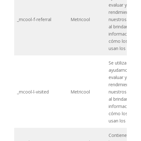
evaluar y mejor
rendimiento de
_mcool-f-referral
Metricool
nuestros sitios
al brindarnos
información so
cómo los usuar
usan los sitios 
Se utiliza para
ayudarnos a me
evaluar y mejor
rendimiento de
_mcool-l-visited
Metricool
nuestros sitios
al brindarnos
información so
cómo los usuar
usan los sitios 
Contiene la fec