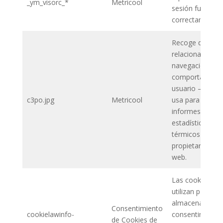
_ym_visorc_*
Metricool
sesión funcione
correctamente
Recoge datos
relacionadas co
navegación y el
comportamient
usuario – Esto 
c3po.jpg
Metricool
usa para recopi
informes
estadísticos y 
térmicos para e
propietario de l
web.
Las cookies se
utilizan para
almacenar el
Consentimiento
cookielawinfo-
consentimiento
de Cookies de