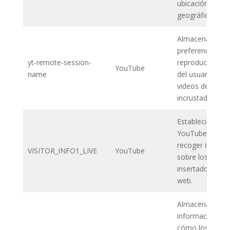
ubicación
geográfica.
Almacena las
preferencias del
yt-remote-session-
reproductor de 
YouTube
name
del usuario usa
videos de YouT
incrustados
Establecida por
YouTube para
recoger inform
VISITOR_INFO1_LIVE
YouTube
sobre los vídeo
insertados en u
web.
Almacena
información so
cómo los usuar